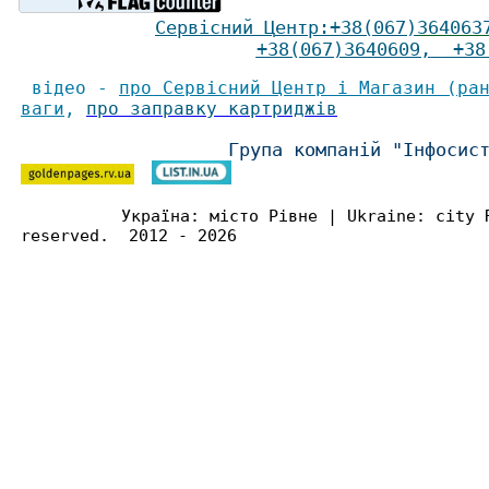
Сервісний Ц
ентр
:
+38(067)
364063
+38(067)3640609
,
+38(
відео -
про Сервісний Центр і Магазин (ра
ваги
,
про заправку картриджів
Група компаній "Інфосис
Україна: місто Рівне | Ukraine: city 
reserved. 2012 - 2026