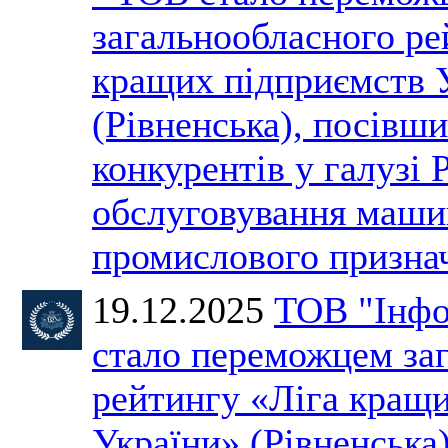
загальнообласного ре
кращих підприємств 
(Рівненська), посівши
конкурентів у галузі 
обслуговування машин
промислового призн
19.12.2025
ТОВ "Інфо
стало переможцем за
рейтингу «Ліга кращ
України» (Рівненська)