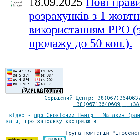
18.09.2025
Нові прави
розрахунків з 1 жовтн
використанням РРО (
продажу до 50 коп.).
Сервісний Ц
ентр
:
+38(067)
364063
+38(067)3640609
,
+38(
відео -
про Сервісний Центр і Магазин (ра
ваги
,
про заправку картриджів
Група компаній "Інфосис