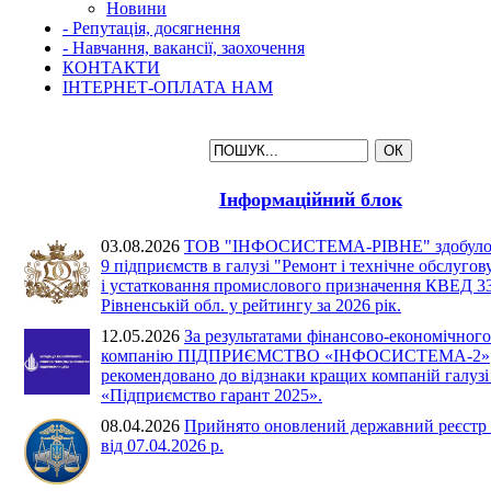
Новини
- Репутація, досягнення
- Навчання, вакансії, заохочення
КОНТАКТИ
ІНТЕРНЕТ-ОПЛАТА НАМ
Інформаційний блок
03.08.2026
ТОВ "ІНФОСИСТЕМА-РІВНЕ" здобуло 2
9 підприємств в галузі "Ремонт і технічне обслуго
і устатковання промислового призначення КВЕД 33
Рівненській обл. у рейтингу за 2026 рік.
12.05.2026
За результатами фінансово-економічного 
компанію ПІДПРИЄМСТВО «ІНФОСИСТЕМА-2»
рекомендовано до відзнаки кращих компаній галузі 
«Підприємство гарант 2025».
08.04.2026
Прийнято оновлений державний реєстр
від 07.04.2026 р.