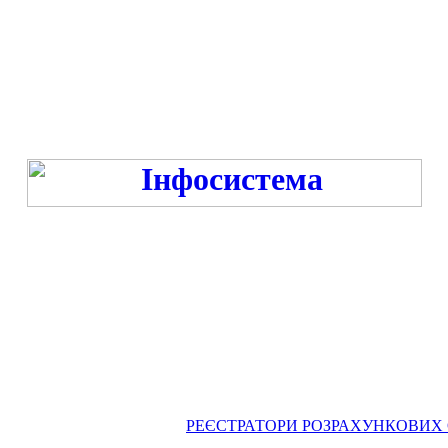
Режим роботи:
ПН-ПТ 9:00-13:00, 14:00-16:00 під час війни та -18:00 год. під час миру
СБ-НД - ВИХІДНИЙ
РЕЄСТРАТОРИ РОЗРАХУНКОВИХ ОПЕРА