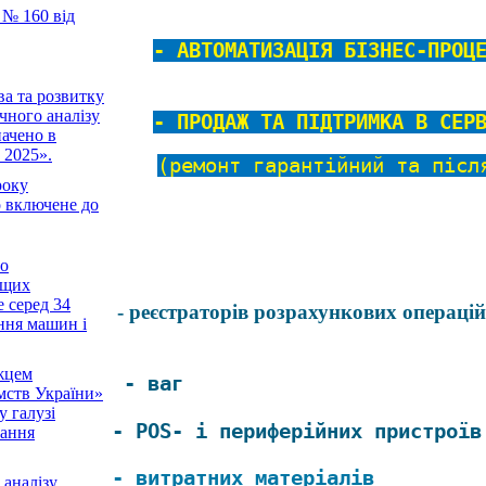
№ 160 від
- АВТОМАТИЗАЦІЯ БІЗНЕС-ПРОЦ
ва та розвитку
чного аналізу
- ПРОДАЖ ТА ПІДТРИМКА В СЕР
чено в
 2025».
(ремонт гарантійний та
після
року
ключене до
ло
ащих
е серед 34
-
реєстраторів розрахункових операцій
ання машин і
жцем
- ваг
мств України»
у галузі
- POS- і периферійних пристроїв
вання
- витратних матеріалів
 аналізу