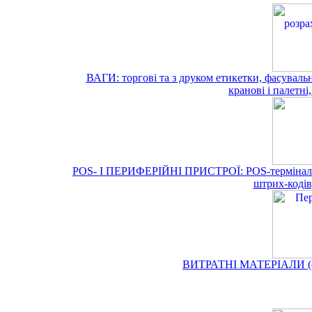
ВАГИ: торгові та з друком етикетки, фасувальні
кранові і палетні,
POS- І ПЕРИФЕРІЙНІ ПРИСТРОЇ: POS-термінали, 
штрих-кодів
ВИТРАТНІ МАТЕРІАЛИ (етик