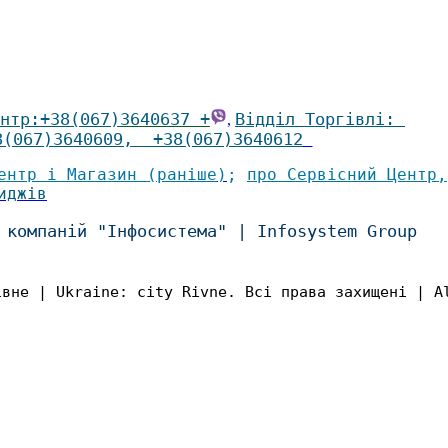
нтр
:
+38(067)
3640637 +
Відділ Торгівлі
:
,
8(067)3640609
,
+38(067)3640612
ентр і Магазин (раніше
)
;
про Сервісний Центр
,
иджів
 компаній "Інфосистема"
|
Infosystem Group
івне | Ukraine: city Rivne. Всі права захищені | A