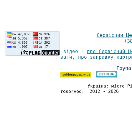
Сервісний Ц
е
+3
відео -
про Сервісний Ц
ваги
,
про заправку картр
Група
Україна: місто Р
reserved. 2012 - 2026