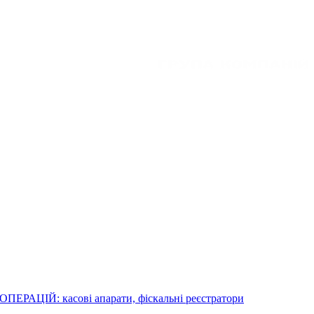
ЦІЙ: касові апарати, фіскальні реєстратори