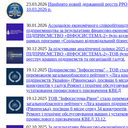
23.03.2026
Прийнято новий державний реєстр РРО 
10.03.2026 р.
30.01.2026
Асоціацією економічного співробітницт
підприємництва за результатами фінансово-економі
ПІДПРИЄМСТВО «ІНФОСИСТЕМА-2» було відзна
рамках програми «Соціально відповідальний бізнес
30.12.2025
За підсумками аналітичної оцінки 2025 
ПІДПРИЄМСТВО «ІНФОСИСТЕМА-2»-ТОВ було в
реєстру кращих підприємств та організацій галузі.
19.12.2025
Підприємство "Інфосистема" - ТОВ ста
переможцем загальнообласного рейтингу «Ліга кр
підприємств України» (Рівненська), посівши 6 місц
конкурентів у галузі Ремонт і технічне обслуговув
устатковання промислового призначення КВЕД
19.12.2025
ТОВ "Інфосистема-Рівне" стало перемо
загальнообласного рейтингу «Ліга кращих підприє
(Рівненська), посівши 6 місце серед 34 конкурентів 
Ремонт і технічне обслуговування машин і устатко
промислового призначення КВЕД 33.12.
02.10.2025
За результатами фінансово-економічного