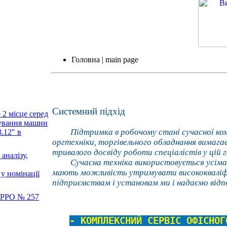
Головна | main page
Системний підхід
 місце серед
вування машин
Підтримка в робочому стані сучасної комп
.12" в
оргтехніки, торгівельного обладнання вимага
тривалого досвіду роботи спеціалістів у цій г
аналізу,
Сучасна техніка використовується усіма ді
мають можливість утримувати висококваліфі
у номінації
підприємствам і установам ми і надаємо відпо
 РРО № 257
- КОМПЛЕКСНИЙ СЕРВІС ОФІСНО