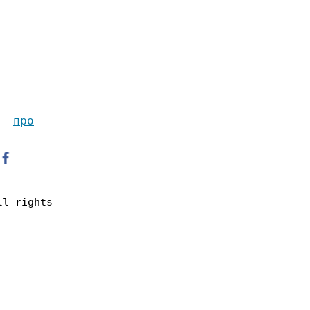
п
ро
ll rights