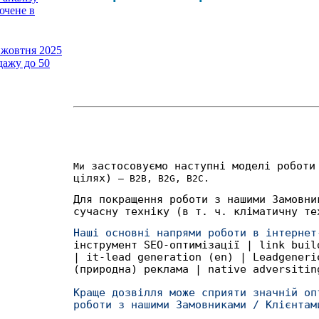
чене в
1 жовтня 2025
дажу до 50
застосовуємо наступні моделі роботи
Ми
цілях)
— B2B, B2G, B2C.
Для покращення роботи з нашими Замовни
сучасну техніку (в т. ч. кліматичну те
Наші основні напрями роботи в інтерне
інструмент SEO-оптимізації | link buil
| it-lead generation (en) | Leadgeneri
(природна) реклама | native adversitin
Краще дозвілля може сприяти значній оп
роботи з нашими Замовниками / Клієнта