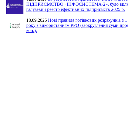
ПІДПРИЄМСТВО «ІНФОСИСТЕМА-2», було вклю
галузевий реєстр ефективних підприємств 2025 р.
18.09.2025
Нові правила готівкових розрахунків з 
року з використанням РРО (заокруглення суми про
коп.).