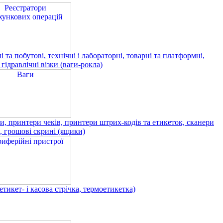
 та побутові, технічні і лабораторні, товарні та платформні,
 гідравлічні візки (ваги-рокла)
принтери чеків, принтери штрих-кодів та етикеток, сканери
, грошові скрині (ящики)
ет- і касова стрічка, термоетикетка)