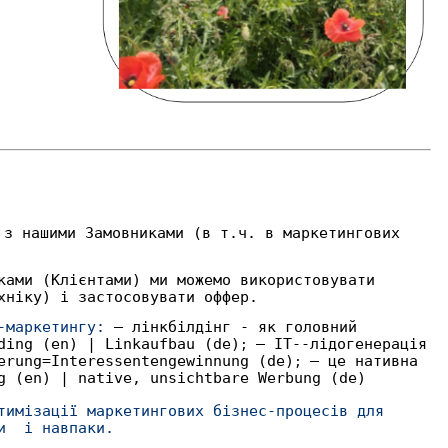
 з нашими Замовниками
(в т.ч. в маркетингових
ками (Клієнтами) ми можемо використовувати
хніку) і застосовувати оффер.
т-маркетингу:
— лінкбілдінг - як головний
ding (en) | Linkaufbau (de)
— ІТ--лідогенерація
;
erung=Interessentengewinnung (de)
— це нативна
;
g (en) | native, unsichtbare Werbung (de)
тимізації маркетингових бізнес-процесів для
ми і навпаки.