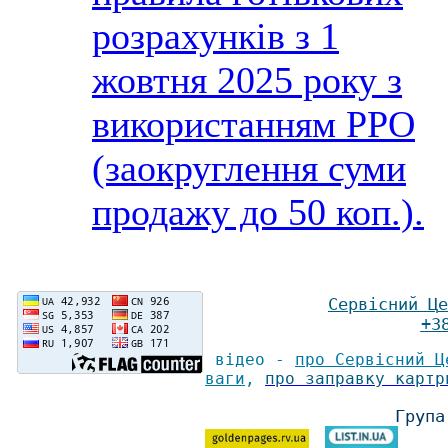
розрахунків з 1
жовтня 2025 року з
використанням РРО
(заокруглення суми
продажу до 50 коп.).
Сервісний Ц
е
+3
відео -
про Сервісний Ц
ваги
,
про заправку картр
Група