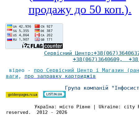
продажу до 50 коп.).
Сервісний Ц
ентр
:
+38(067)
364063
+38(067)3640609
,
+38(
відео -
про Сервісний Центр і Магазин (ра
ваги
,
про заправку картриджів
Група компаній "Інфосис
Україна: місто Рівне | Ukraine: city 
reserved. 2012 - 2026