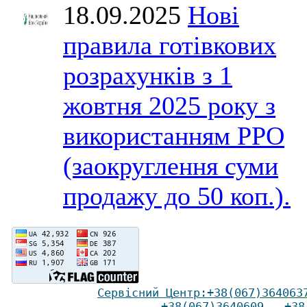
18.09.2025
Нові
правила готівкових
розрахунків з 1
жовтня 2025 року з
використанням РРО
(заокруглення суми
продажу до 50 коп.).
Сервісний Ц
ентр
:
+38(067)
364063
+38(067)3640609
,
+38(