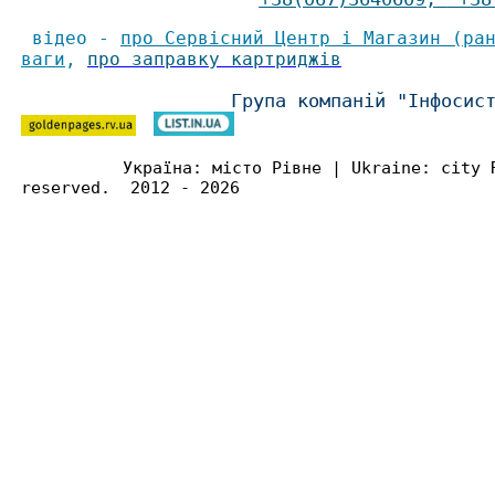
відео -
про Сервісний Центр і Магазин (ра
ваги
,
про заправку картриджів
Група компаній "Інфосис
Україна: місто Рівне | Ukraine: city 
reserved. 2012 - 2026