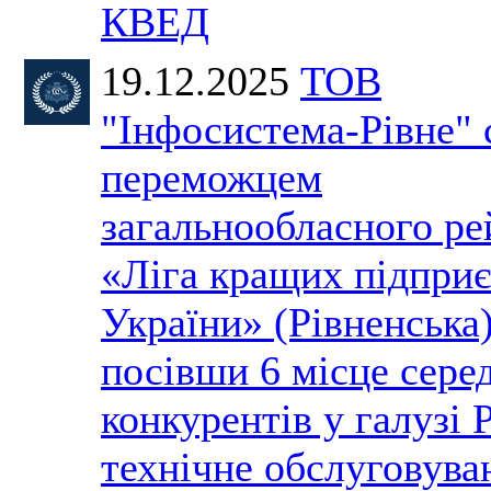
КВЕД
19.12.2025
ТОВ
"Інфосистема-Рівне" 
переможцем
загальнообласного ре
«Ліга кращих підпри
України» (Рівненська)
посівши 6 місце сере
конкурентів у галузі 
технічне обслуговува