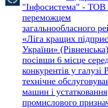
"Інфосистема" - ТОВ 
переможцем
загальнообласного ре
«Ліга кращих підпри
України» (Рівненська)
посівши 6 місце сере
конкурентів у галузі 
технічне обслуговува
машин і устатковання
промислового призна