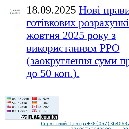
18.09.2025
Нові прав
готівкових розрахункі
жовтня 2025 року з
використанням РРО
(заокруглення суми п
до 50 коп.).
Сервісний Ц
ентр
:
+38(067)
364063