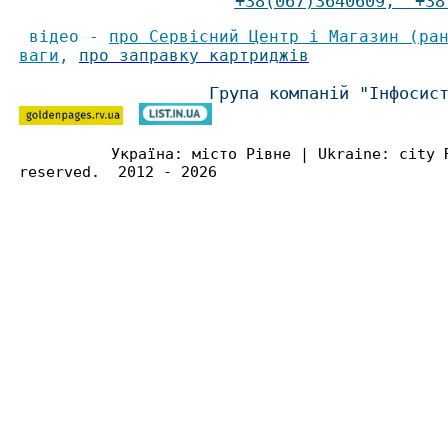
+38(067)3640609
,
+38(
відео -
про Сервісний Центр і Магазин (ра
ваги
,
про заправку картриджів
Група компаній "Інфосис
Україна: місто Рівне | Ukraine: city 
reserved. 2012 - 2026