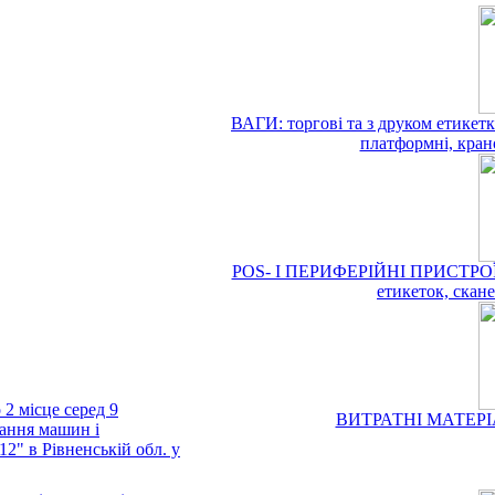
ВАГИ: торгові та з друком етикетки
платформні, кранов
POS- І ПЕРИФЕРІЙНІ ПРИСТРОЇ: P
етикеток, скан
місце серед 9
ВИТРАТНІ МАТЕРІАЛИ
вання машин і
" в Рівненській обл. у