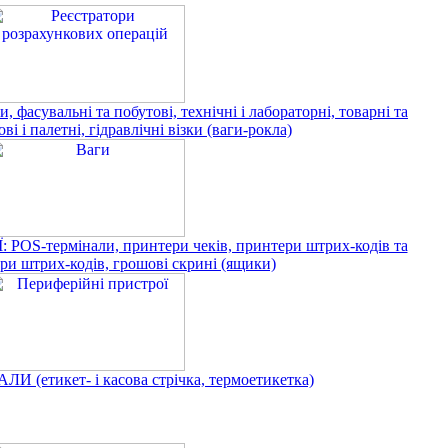
, фасувальні та побутові, технічні і лабораторні, товарні та
і і палетні, гідравлічні візки (ваги-рокла)
OS-термінали, принтери чеків, принтери штрих-кодів та
ери штрих-кодів, грошові скрині (ящики)
 (етикет- і касова стрічка, термоетикетка)