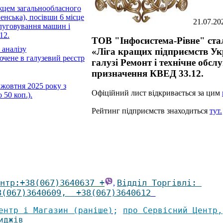
жцем загальнообласного
енська), посівши 6 місце
21.07.20
слуговування машин і
12.
ТОВ "Інфосистема-Рівне" ста
 аналізу
«Ліга кращих підприємств Укр
не в галузевий реєстр
галузі Ремонт і технічне обс
призначення КВЕД 33.12.
 жовтня 2025 року з
Офіційний лист відкривається за цим
50 коп.).
Рейтинг підприємств знаходиться
тут.
нтр
:
+38(067)
3640637 +
Відділ Торгівлі
:
,
8(067)3640609
,
+38(067)3640612
ентр і Магазин (раніше
)
;
про Сервісний Центр
,
иджів