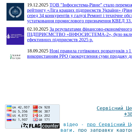
19.12.2025
ТОВ "Інфосистема-Рівне" стало перемо
рейтингу «Ліга кращих підприємств України» (Рівн
серед 34 конкурентів у галузі Ремонт і технічне об
устатковання промислового призначення КВЕД 33.
02.10.2025
За результатами фінансово-економічного
ПІДПРИЄМСТВО «ІНФОСИСТЕМА-2», було включе
ефективних підприємств 2025 р.
18.09.2025
Нові правила готівкових розрахунків з 1
використанням РРО (заокруглення суми продажу до 
Сервісний Ц
е
+3
відео -
про Сервісний Ц
ваги
,
про заправку картр