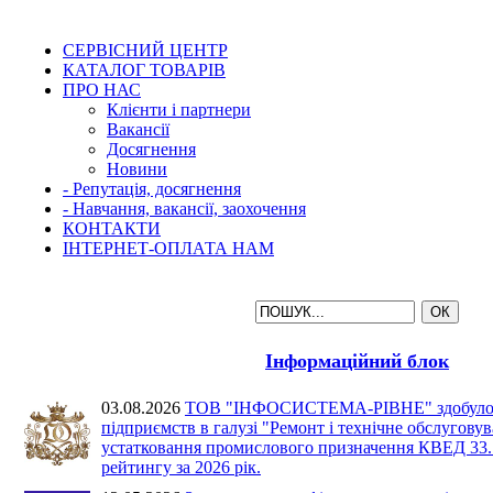
СЕРВІСНИЙ ЦЕНТР
КАТАЛОГ ТОВАРІВ
ПРО НАС
Клієнти і партнери
Вакансії
Досягнення
Новини
- Репутація, досягнення
- Навчання, вакансії, заохочення
КОНТАКТИ
ІНТЕРНЕТ-ОПЛАТА НАМ
Інформаційний блок
03.08.2026
ТОВ "ІНФОСИСТЕМА-РІВНЕ" здобуло 2 
підприємств в галузі "Ремонт і технічне обслугову
устатковання промислового призначення КВЕД 33.12
рейтингу за 2026 рік.