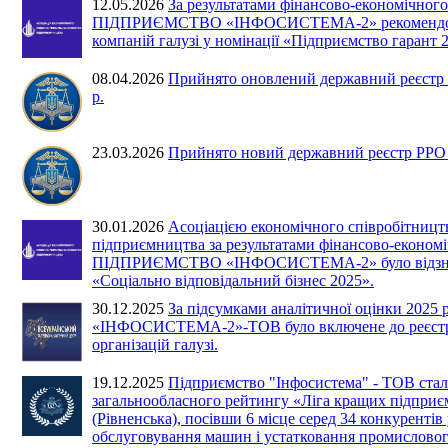
12.05.2026
За результатами фінансово-економічного
ПІДПРИЄМСТВО «ІНФОСИСТЕМА-2» рекомендова
компаній галузі у номінації «Підприємство гарант 
08.04.2026
Прийнято оновлений державний реєстр 
р.
23.03.2026
Прийнято новий державний реєстр РРО №
30.01.2026
Асоціацією економічного співробітницт
підприємництва за результатами фінансово-економі
ПІДПРИЄМСТВО «ІНФОСИСТЕМА-2» було відзнач
«Соціально відповідальний бізнес 2025».
30.12.2025
За підсумками аналітичної оцінки 20
«ІНФОСИСТЕМА-2»-ТОВ було включене до реєстру
організацій галузі.
19.12.2025
Підприємство "Інфосистема" - ТОВ ста
загальнообласного рейтингу «Ліга кращих підприє
(Рівненська), посівши 6 місце серед 34 конкурентів 
обслуговування машин і устатковання промислово