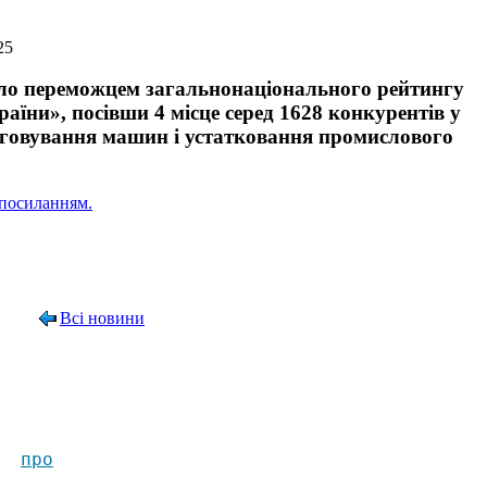
25
ло переможцем загальнонаціонального рейтингу
аїни», посівши 4 місце серед 1628 конкурентів у
луговування машин і устатковання промислового
посиланням.
Всі новини
п
ро