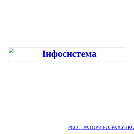
Режим роботи:
ПН-ПТ 9:00-13:00, 14:00-16:00 під час війни та -18:00 год. під час миру
СБ-НД - ВИХІДНИЙ
РЕЄСТРАТОРИ РОЗРАХУНКОВИХ 