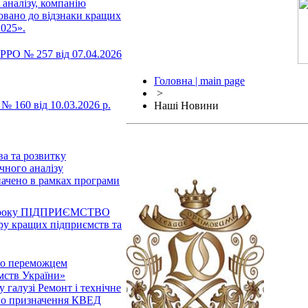
 аналізу, компанію
но до відзнаки кращих
2025».
РРО № 257 від 07.04.2026
Головна | main page
>
 160 від 10.03.2026 р.
Наші Новини
ва та розвитку
чного аналізу
ено в рамках програми
25 року ПІДПРИЄМСТВО
 кращих підприємств та
ло переможцем
мств України»
у галузі Ремонт і технічне
го призначення КВЕД