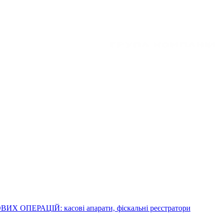
ОПЕРАЦІЙ: касові апарати, фіскальні реєстратори