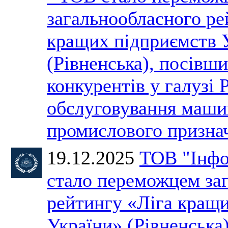
загальнообласного ре
кращих підприємств 
(Рівненська), посівши
конкурентів у галузі 
обслуговування машин
промислового призн
19.12.2025
ТОВ "Інфо
стало переможцем за
рейтингу «Ліга кращ
України» (Рівненська)