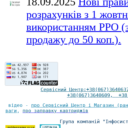
18.09.2025
Нові прави
розрахунків з 1 жовтн
використанням РРО (
продажу до 50 коп.).
Сервісний Ц
ентр
:
+38(067)
364063
+38(067)3640609
,
+38(
відео -
про Сервісний Центр і Магазин (ра
ваги
,
про заправку картриджів
Група компаній "Інфосис