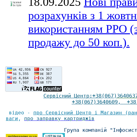
18.09.2025
Нові прави
розрахунків з 1 жовтн
використанням РРО (
продажу до 50 коп.).
Сервісний Ц
ентр
:
+38(067)
364063
+38(067)3640609
,
+38(
відео -
про Сервісний Центр і Магазин (ра
ваги
,
про заправку картриджів
Група компаній "Інфосис