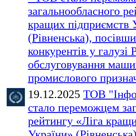
загальнообласного ре
кращих підприємств 
(Рівненська), посівши
конкурентів у галузі 
обслуговування машин
промислового призн
19.12.2025
ТОВ "Інфо
стало переможцем за
рейтингу «Ліга кращ
України» (Рівненська)