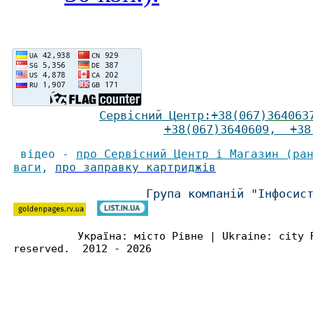
Сервісний Ц
ентр
:
+38(067)
364063
+38(067)3640609
,
+38(
відео -
про Сервісний Центр і Магазин (ра
ваги
,
про заправку картриджів
Група компаній "Інфосис
Україна: місто Рівне | Ukraine: city 
reserved. 2012 - 2026