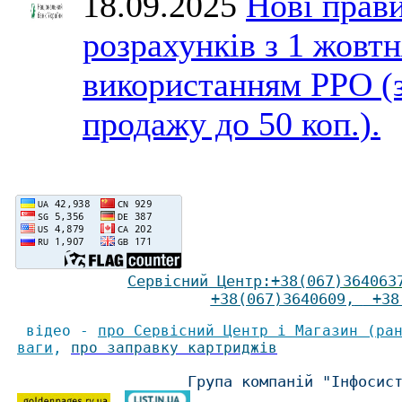
18.09.2025
Нові прави
розрахунків з 1 жовтн
використанням РРО (
продажу до 50 коп.).
Сервісний Ц
ентр
:
+38(067)
364063
+38(067)3640609
,
+38(
відео -
про Сервісний Центр і Магазин (ра
ваги
,
про заправку картриджів
Група компаній "Інфосис