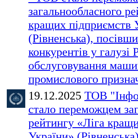
загальнообласного ре
кращих підприємств 
(Рівненська), посівши
конкурентів у галузі 
обслуговування машин
промислового призн
19.12.2025
ТОВ "Інфо
стало переможцем за
рейтингу «Ліга кращ
України» (Рівненська)