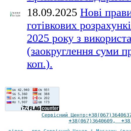
18.09.2025
Нові прав
готівкових розрахункі
2025 року з викорис
(заокруглення суми п
коп.).
Сервісний Ц
ентр
:
+38(067)
364063
+38(067)3640609
,
+38(