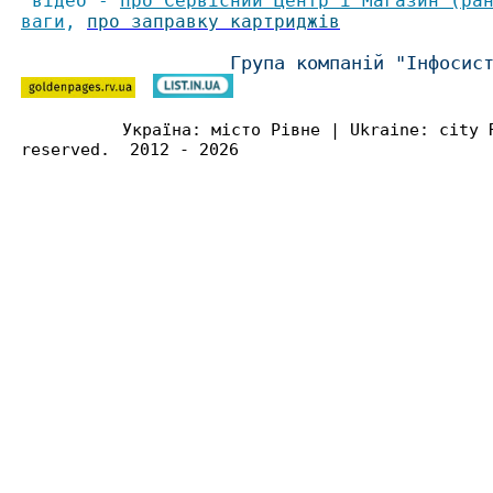
відео -
про Сервісний Центр і Магазин (ра
ваги
,
про заправку картриджів
Група компаній "Інфосис
Україна: місто Рівне | Ukraine: city 
reserved. 2012 - 2026