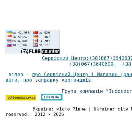
Сервісний Ц
ентр
:
+38(067)
364063
+38(067)3640609
,
+38(
відео -
про Сервісний Центр і Магазин (ра
ваги
,
про заправку картриджів
Група компаній "Інфосис
Україна: місто Рівне | Ukraine: city 
reserved. 2012 - 2026