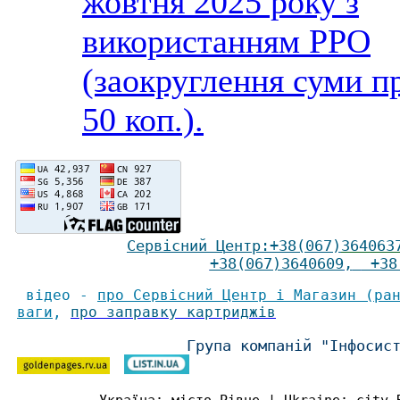
жовтня 2025 року з
використанням РРО
(заокруглення суми п
50 коп.).
Сервісний Ц
ентр
:
+38(067)
364063
+38(067)3640609
,
+38(
відео -
про Сервісний Центр і Магазин (ра
ваги
,
про заправку картриджів
Група компаній "Інфосис
Україна: місто Рівне | Ukraine: city 