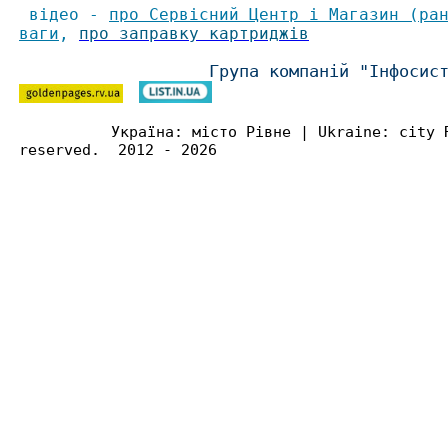
відео -
про Сервісний Центр і Магазин (ра
ваги
,
про заправку картриджів
Група компаній "Інфосис
Україна: місто Рівне | Ukraine: city 
reserved. 2012 - 2026