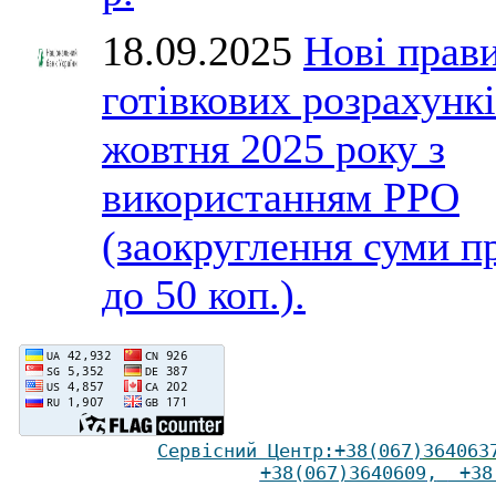
18.09.2025
Нові прав
готівкових розрахункі
жовтня 2025 року з
використанням РРО
(заокруглення суми п
до 50 коп.).
Сервісний Ц
ентр
:
+38(067)
364063
+38(067)3640609
,
+38(