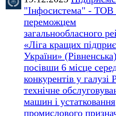
"Інфосистема" - ТОВ 
переможцем
загальнообласного ре
«Ліга кращих підпри
України» (Рівненська)
посівши 6 місце сере
конкурентів у галузі 
технічне обслуговува
машин і устатковання
промислового призна