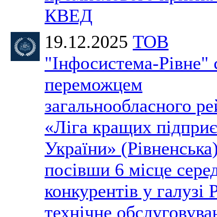
КВЕД
19.12.2025
ТОВ
"Інфосистема-Рівне" 
переможцем
загальнообласного ре
«Ліга кращих підпри
України» (Рівненська)
посівши 6 місце сере
конкурентів у галузі 
технічне обслуговува