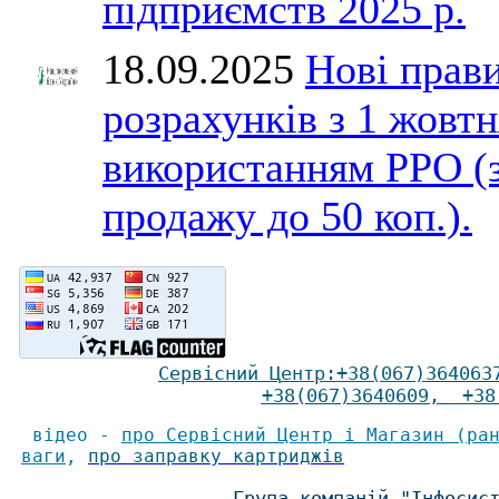
підприємств 2025 р.
18.09.2025
Нові прави
розрахунків з 1 жовтн
використанням РРО (
продажу до 50 коп.).
Сервісний Ц
ентр
:
+38(067)
364063
+38(067)3640609
,
+38(
відео -
про Сервісний Центр і Магазин (ра
ваги
,
про заправку картриджів
Група компаній "Інфосис