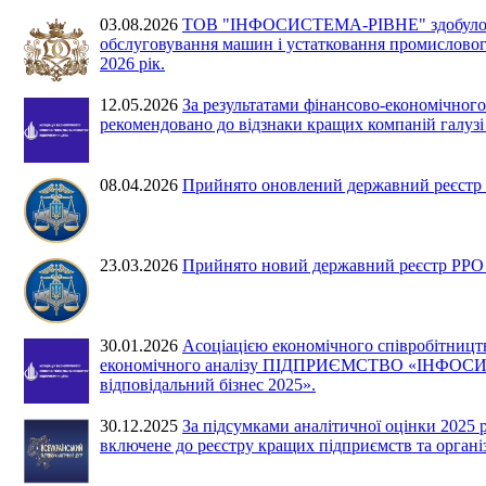
03.08.2026
ТОВ "ІНФОСИСТЕМА-РІВНЕ" здобуло 2 мі
обслуговування машин і устатковання промислового
2026 рік.
12.05.2026
За результатами фінансово-економіч
рекомендовано до відзнаки кращих компаній галузі
08.04.2026
Прийнято оновлений державний реєстр Р
23.03.2026
Прийнято новий державний реєстр РРО №
30.01.2026
Асоціацією економічного співробітництв
економічного аналізу ПІДПРИЄМСТВО «ІНФОСИСТ
відповідальний бізнес 2025».
30.12.2025
За підсумками аналітичної оцінки 
включене до реєстру кращих підприємств та організ