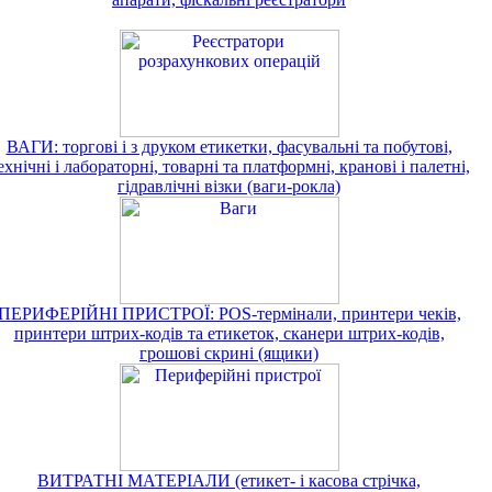
ВАГИ: торгові і з друком етикетки, фасувальні та побутові,
ехнічні і лабораторні, товарні та платформні, кранові і палетні,
гідравлічні візки (ваги-рокла)
ПЕРИФЕРІЙНІ ПРИСТРОЇ: POS-термінали, принтери чеків,
принтери штрих-кодів та етикеток, сканери штрих-кодів,
грошові скрині (ящики)
ВИТРАТНІ МАТЕРІАЛИ (етикет- і касова стрічка,