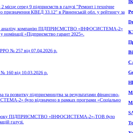
І
сце серед 9 підприємств в галузі "Ремонт і технічне
Ре
 призначення КВЕД 33.12" в Рівненській обл. у рейтингу за
Dn
ного аналізу, компанію ПІДПРИЄМСТВО «ІНФОСИСТЕМА-2»
КЗ
 у номінації «Підприємство гарант 2025».
П
РО № 257 від 07.04.2026 р.
Bi
C
G
 160 від 10.03.2026 р.
H
M
а та розвитку підприємництва за результатами фінансово-
ЕМА-2» було відзначено в рамках програми «Соціально
M
SA
2025 року ПІДПРИЄМСТВО «ІНФОСИСТЕМА-2»-ТОВ було
ацій галузі.
To
Y