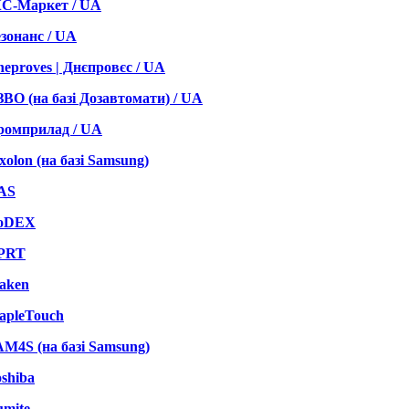
КС-Маркет / UA
зонанс / UA
eproves | Днєпровєс / UA
ВО (на базі Дозавтомати) / UA
ромприлад / UA
xolon (на базі Samsung)
AS
oDEX
PRT
aken
apleTouch
M4S (на базі Samsung)
shiba
umite