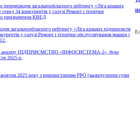
ло переможцем загальнообласного рейтингу «Ліга кращих
І
 серед 34 конкурентів у галузі Ремонт і технічне
го призначення КВЕД
жцем загальнообласного рейтингу «Ліга кращих підприємств
Ел
нкурентів у галузі Ремонт і технічне обслуговування машин і
12.
ного аналізу ПІДПРИЄМСТВО «ІНФОСИСТЕМА-2», було
тв 2025 р.
1 жовтня 2025 року з використанням РРО (заокруглення суми