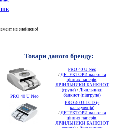
НШЕ
емент не знайдено!
Товари даного бренду:
PRO 40 U Neo
/
ДЕТЕКТОРИ валют та
цінних паперів,
ЛІЧИЛЬНИКИ БАНКНОТ
(група)
/
Лічильники
банкнот (підгрупа)
PRO 40 U Neo
PRO 40 U LCD (є
калькуляція)
/
ДЕТЕКТОРИ валют та
цінних паперів,
ЛІЧИЛЬНИКИ БАНКНОТ