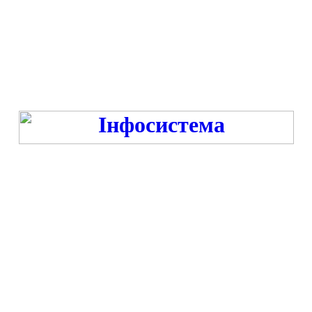
Режим роботи:
ПН-ПТ - 9:00-13:00, 14:00-16:00 у час війни та -18:00 год. у час миру
СБ-НД - ВИХІДНИЙ