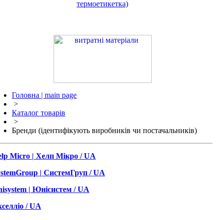
термоетикетка)
Головна | main page
>
Каталог товарів
>
Бренди (ідентифікують виробників чи постачальників)
lp Micro | Хелп Мікро / UA
stemGroup | СистемГруп / UA
isystem | Юнісистем / UA
селліо / UA