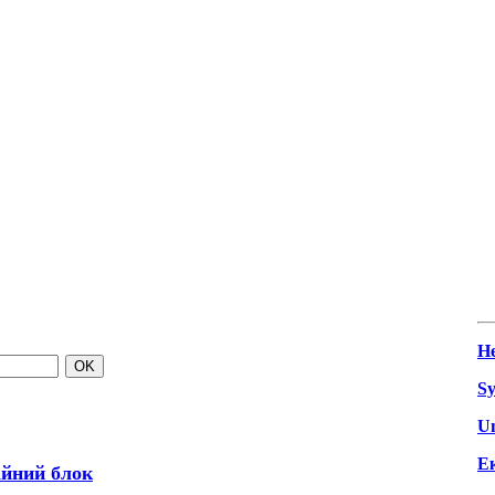
He
Sy
Un
Ек
ійний блок