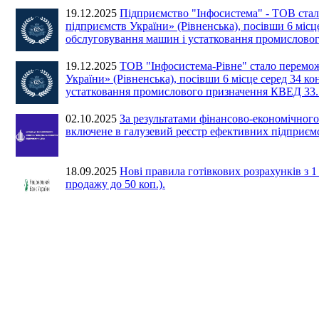
19.12.2025
Підприємство "Інфосистема" - ТОВ ста
підприємств України» (Рівненська), посівши 6 місце
обслуговування машин і устатковання промислово
19.12.2025
ТОВ "Інфосистема-Рівне" стало перемо
України» (Рівненська), посівши 6 місце серед 34 ко
устатковання промислового призначення КВЕД 33.
02.10.2025
За результатами фінансово-економіч
включене в галузевий реєстр ефективних підприємс
18.09.2025
Нові правила готівкових розрахунків з 
продажу до 50 коп.).